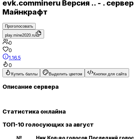
evk.commineru Версия .. - . сервер
Майнкрафт
Проголосовать
play.mine2020.ru
0
0
1.16.5
0
Купить баллы
Выделить цветом
Кнопки для сайта
Описание сервера
Статистика онлайна
ТОП-10 голосующих за август
№
Ник
Кол-во голосов
Последний голос