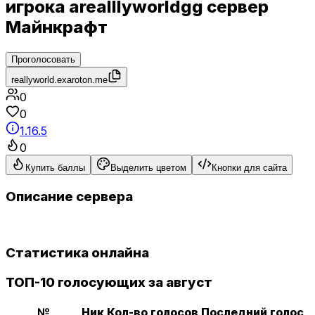
игрока arealllyworldgg сервер
Майнкрафт
Проголосовать
reallyworld.exaroton.me
0
0
1.16.5
0
Купить баллы
Выделить цветом
Кнопки для сайта
Описание сервера
Статистика онлайна
ТОП-10 голосующих за август
№
Ник
Кол-во голосов
Последний голос