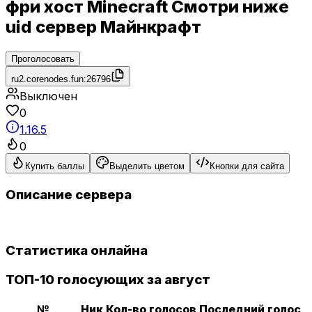
фри хост Minecraft Смотри ниже
uid сервер Майнкрафт
Проголосовать
ru2.corenodes.fun:26796
Выключен
0
1.16.5
0
Купить баллы
Выделить цветом
Кнопки для сайта
Описание сервера
Статистика онлайна
ТОП-10 голосующих за август
№
Ник
Кол-во голосов
Последний голос