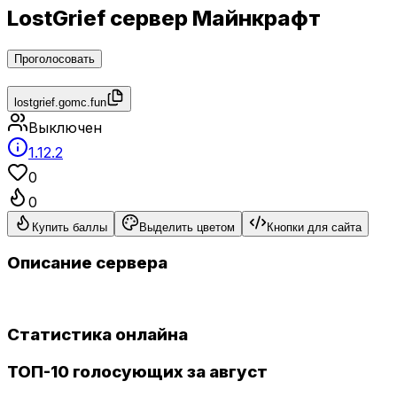
LostGrief сервер Майнкрафт
Проголосовать
lostgrief.gomc.fun
Выключен
1.12.2
0
0
Купить баллы
Выделить цветом
Кнопки для сайта
Описание сервера
Статистика онлайна
ТОП-10 голосующих за август