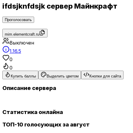
ifdsjknfdsjk сервер Майнкрафт
Проголосовать
mim.elementcraft.ru
Выключен
1.16.5
0
0
Купить баллы
Выделить цветом
Кнопки для сайта
Описание сервера
Статистика онлайна
ТОП-10 голосующих за август