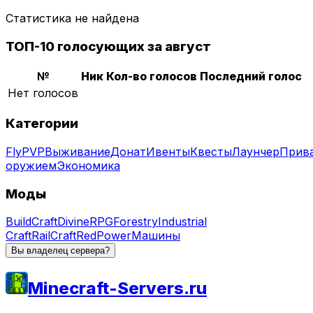
Статистика не найдена
ТОП-10 голосующих за август
№
Ник
Кол-во голосов
Последний голос
Нет голосов
Категории
Fly
PVP
Выживание
Донат
Ивенты
Квесты
Лаунчер
Прив
оружием
Экономика
Моды
BuildCraft
DivineRPG
Forestry
Industrial
Craft
RailCraft
RedPower
Машины
Вы владелец сервера?
Minecraft-Servers.ru