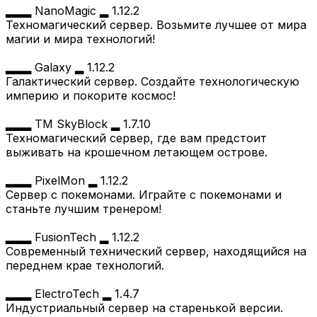
▂▂▂ NanoMagic ▂ 1.12.2
Техномагический сервер. Возьмите лучшее от мира
магии и мира технологий!
▂▂▂ Galaxy ▂ 1.12.2
Галактический сервер. Создайте технологическую
империю и покорите космос!
▂▂▂ TM SkyBlock ▂ 1.7.10
Техномагический сервер, где вам предстоит
выживать на крошечном летающем острове.
▂▂▂ PixelMon ▂ 1.12.2
Сервер с покемонами. Играйте с покемонами и
станьте лучшим тренером!
▂▂▂ FusionTech ▂ 1.12.2
Современный технический сервер, находящийся на
переднем крае технологий.
▂▂▂ ElectroTech ▂ 1.4.7
Индустриальный сервер на старенькой версии.