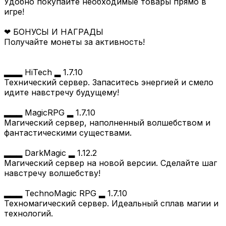
Удобно покупайте необходимые товары прямо в
игре!
❤ БОНУСЫ И НАГРАДЫ
Получайте монеты за активность!
▂▂▂ HiTech ▂ 1.7.10
Технический сервер. Запаситесь энергией и смело
идите навстречу будущему!
▂▂▂ MagicRPG ▂ 1.7.10
Магический сервер, наполненный волшебством и
фантастическими существами.
▂▂▂ DarkMagic ▂ 1.12.2
Магический сервер на новой версии. Сделайте шаг
навстречу волшебству!
▂▂▂ TechnoMagic RPG ▂ 1.7.10
Техномагический сервер. Идеальный сплав магии и
технологий.