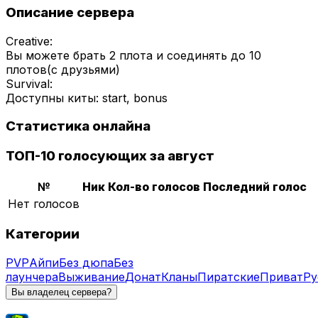
Описание сервера
Creative:
Вы можете брать 2 плота и соединять до 10
плотов(с друзьями)
Survival:
Доступны киты: start, bonus
Статистика онлайна
ТОП-10 голосующих за август
№
Ник
Кол-во голосов
Последний голос
Нет голосов
Категории
PVP
Айпи
Без дюпа
Без
лаунчера
Выживание
Донат
Кланы
Пиратские
Приват
Ру
Вы владелец сервера?