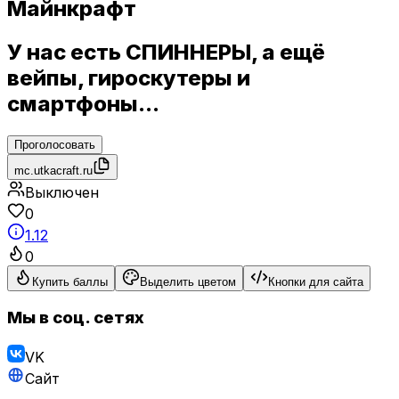
Майнкрафт
У нас есть СПИННЕРЫ, а ещё
вейпы, гироскутеры и
смартфоны...
Проголосовать
mc.utkacraft.ru
Выключен
0
1.12
0
Купить баллы
Выделить цветом
Кнопки для сайта
Мы в соц. сетях
VK
Сайт