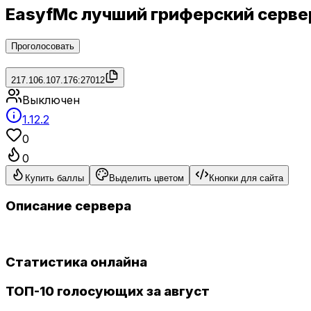
EasyfMc лучший гриферский сервер
Проголосовать
217.106.107.176:27012
Выключен
1.12.2
0
0
Купить баллы
Выделить цветом
Кнопки для сайта
Описание сервера
Статистика онлайна
ТОП-10 голосующих за август