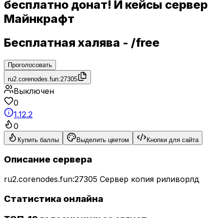
бесплатно донат! И кейсы сервер
Майнкрафт
Бесплатная халява - /free
Проголосовать
ru2.corenodes.fun:27305
Выключен
0
1.12.2
0
Купить баллы
Выделить цветом
Кнопки для сайта
Описание сервера
ru2.corenodes.fun:27305 Сервер копия риливорлд
Статистика онлайна