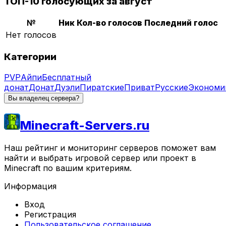
ТОП-10 голосующих за август
№
Ник
Кол-во голосов
Последний голос
Нет голосов
Категории
PVP
Айпи
Бесплатный
донат
Донат
Дуэли
Пиратские
Приват
Русские
Экономи
Вы владелец сервера?
Minecraft-Servers.ru
Наш рейтинг и мониторинг серверов поможет вам
найти и выбрать игровой сервер или проект в
Minecraft по вашим критериям.
Информация
Вход
Регистрация
Пользовательское соглашение