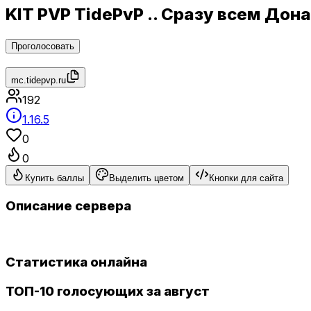
KIT PVP TidePvP .. Сразу всем До
Проголосовать
mc.tidepvp.ru
192
1.16.5
0
0
Купить баллы
Выделить цветом
Кнопки для сайта
Описание сервера
Статистика онлайна
ТОП-10 голосующих за август