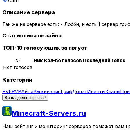
Сайт
Описание сервера
Так же на сервере есть: • Лобби, и есть 1 сервер гр
Статистика онлайна
ТОП-10 голосующих за август
№
Ник
Кол-во голосов
Последний голос
Нет голосов
Категории
PVE
PVP
Айпи
Выживание
Гриф
Донат
Ивенты
Кланы
При
Вы владелец сервера?
Minecraft-Servers.ru
Наш рейтинг и мониторинг серверов поможет вам най