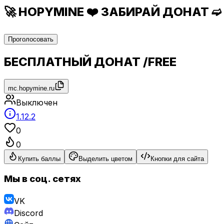
🚀 HOPYMINE ❤️ ЗАБИРАЙ ДОНАТ ➫ 
Проголосовать
БЕСПЛАТНЫЙ ДОНАТ /FREE
mc.hopymine.ru
Выключен
1.12.2
0
0
Купить баллы
Выделить цветом
Кнопки для сайта
Мы в соц. сетях
VK
Discord