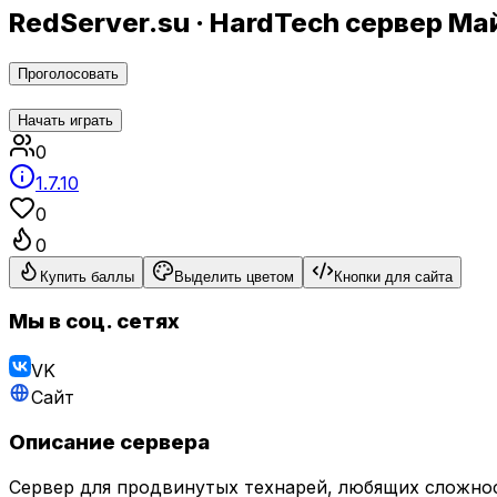
RedServer.su · HardTech сервер М
Проголосовать
Начать играть
0
1.7.10
0
0
Купить баллы
Выделить цветом
Кнопки для сайта
Мы в соц. сетях
VK
Сайт
Описание сервера
Сервер для продвинутых технарей, любящих сложнос