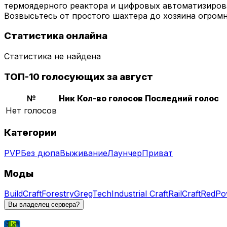
термоядерного реактора и цифровых автоматизирова
Возвысьтесь от простого шахтера до хозяина огром
Статистика онлайна
Статистика не найдена
ТОП-10 голосующих за август
№
Ник
Кол-во голосов
Последний голос
Нет голосов
Категории
PVP
Без дюпа
Выживание
Лаунчер
Приват
Моды
BuildCraft
Forestry
GregTech
Industrial Craft
RailCraft
RedPo
Вы владелец сервера?