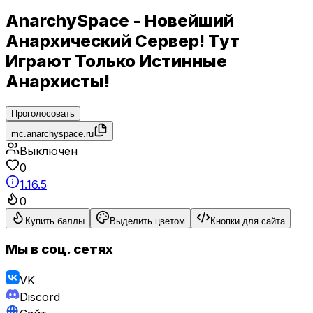
AnarchySpace - Новейший
Анархический Сервер! Тут
Играют Только Истинные
Анархисты!
Проголосовать
mc.anarchyspace.ru
Выключен
0
1.16.5
0
Купить баллы
Выделить цветом
Кнопки для сайта
Мы в соц. сетях
VK
Discord