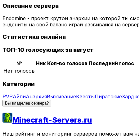
Описание сервера
Endomine - проект крутой анархии на которой ты см
ендениты на свой баланс играй развивайся на серве
Статистика онлайна
ТОП-10 голосующих за август
№
Ник
Кол-во голосов
Последний голос
Нет голосов
Категории
PVP
Айпи
Анархия
Выживание
Квесты
Пиратские
Хардк
Вы владелец сервера?
Minecraft-Servers.ru
Наш рейтинг и мониторинг серверов поможет вам най