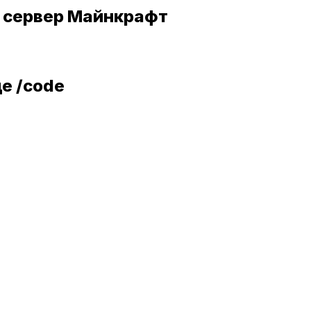
сервер Майнкрафт
е /code