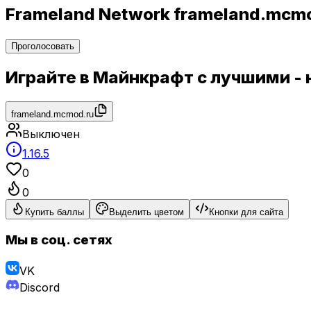
Frameland Network frameland.mcm
Проголосовать
Играйте в Майнкрафт с лучшими - 
frameland.mcmod.ru
Выключен
1.16.5
0
0
Купить баллы
Выделить цветом
Кнопки для сайта
Мы в соц. сетях
VK
Discord