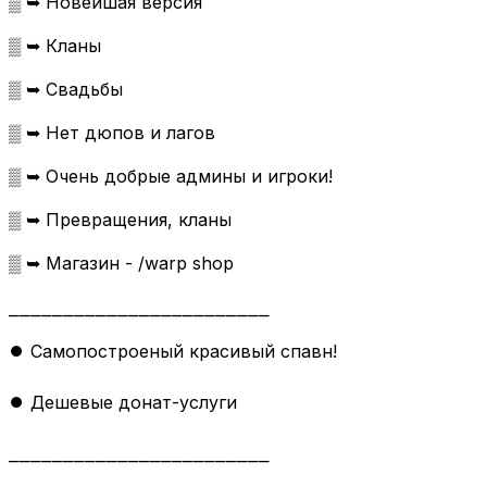
▒ ➥ Новейшая версия
▒ ➥ Кланы
▒ ➥ Свадьбы
▒ ➥ Нет дюпов и лагов
▒ ➥ Очень добрые админы и игроки!
▒ ➥ Превращения, кланы
▒ ➥ Магазин - /warp shop
⎯⎯⎯⎯⎯⎯⎯⎯⎯⎯⎯⎯⎯⎯⎯⎯⎯⎯⎯⎯⎯⎯⎯⎯
⏺ Самопостроеный красивый спавн!
⏺ Дешевые донат-услуги
⎯⎯⎯⎯⎯⎯⎯⎯⎯⎯⎯⎯⎯⎯⎯⎯⎯⎯⎯⎯⎯⎯⎯⎯