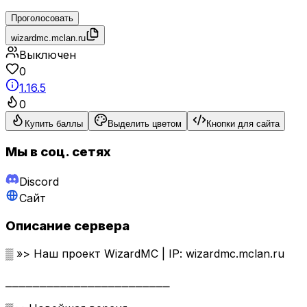
Проголосовать
wizardmc.mclan.ru
Выключен
0
1.16.5
0
Купить баллы
Выделить цветом
Кнопки для сайта
Мы в соц. сетях
Discord
Сайт
Описание сервера
▒ »> Наш проект WizardMC | IP: wizardmc.mclan.ru
⎯⎯⎯⎯⎯⎯⎯⎯⎯⎯⎯⎯⎯⎯⎯⎯⎯⎯⎯⎯⎯⎯⎯⎯