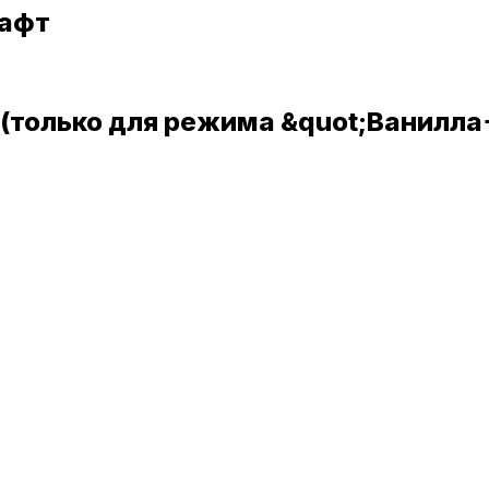
рафт
та (только для режима &quot;Ванилл