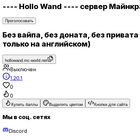
---- Hollo Wand ---- сервер Майнк
Проголосовать
Без вайпа, без доната, без прива
только на английском)
hollowand.mc-world.net
Выключен
1.20.1
0
0
Купить баллы
Выделить цветом
Кнопки для сайта
Мы в соц. сетях
Discord