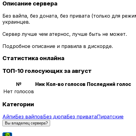
Описание сервера
Без вайпа, без доната, без привата (только для реж
украинцев.
Сервер лучше чем атернос, лучше быть не может.
Подробное описание и правила в дискорде.
Статистика онлайна
ТОП-10 голосующих за август
№
Ник
Кол-во голосов
Последний голос
Нет голосов
Категории
Айпи
Без вайпов
Без дюпа
Без привата
Пиратские
Вы владелец сервера?