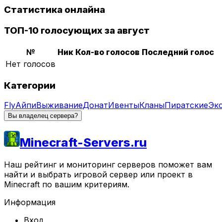
Статистика онлайна
ТОП-10 голосующих за август
№
Ник
Кол-во голосов
Последний голос
Нет голосов
Категории
Fly
Айпи
Выживание
Донат
Ивенты
Кланы
Пиратские
Эк
Вы владелец сервера?
Minecraft-Servers.ru
Наш рейтинг и мониторинг серверов поможет вам
найти и выбрать игровой сервер или проект в
Minecraft по вашим критериям.
Информация
Вход