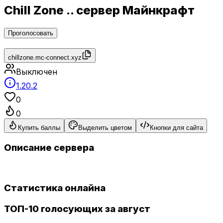
Chill Zone .. сервер Майнкрафт
Проголосовать
chillzone.mc-connect.xyz
Выключен
1.20.2
0
0
Купить баллы
Выделить цветом
Кнопки для сайта
Описание сервера
Статистика онлайна
ТОП-10 голосующих за август