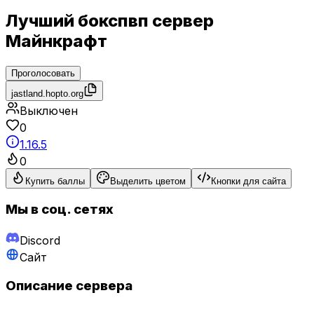
Лучший бокспвп сервер
Майнкрафт
Проголосовать
jastland.hopto.org
Выключен
0
1.16.5
0
Купить баллы
Выделить цветом
Кнопки для сайта
Мы в соц. сетях
Discord
Сайт
Описание сервера