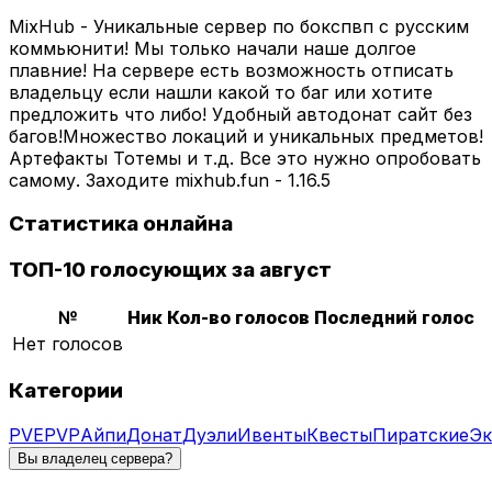
MixHub - Уникальные сервер по бокспвп с русским
коммьюнити! Мы только начали наше долгое
плавние! На сервере есть возможность отписать
владельцу если нашли какой то баг или хотите
предложить что либо! Удобный автодонат сайт без
багов!Множество локаций и уникальных предметов!
Артефакты Тотемы и т.д. Все это нужно опробовать
самому. Заходите mixhub.fun - 1.16.5
Статистика онлайна
ТОП-10 голосующих за август
№
Ник
Кол-во голосов
Последний голос
Нет голосов
Категории
PVE
PVP
Айпи
Донат
Дуэли
Ивенты
Квесты
Пиратские
Эк
Вы владелец сервера?