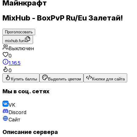
Майнкрафт
MixHub - BoxPvP Ru/Eu Залетай!
Проголосовать
mixhub.fun
Выключен
0
1.16.5
0
Купить баллы
Выделить цветом
Кнопки для сайта
Мы в соц. сетях
VK
Discord
Сайт
Описание сервера