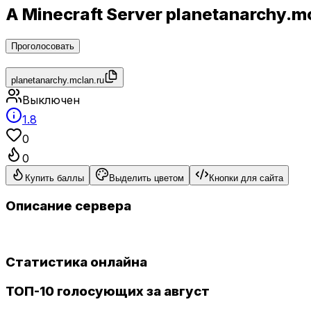
A Minecraft Server planetanarchy.
Проголосовать
planetanarchy.mclan.ru
Выключен
1.8
0
0
Купить баллы
Выделить цветом
Кнопки для сайта
Описание сервера
Статистика онлайна
ТОП-10 голосующих за август