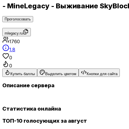
- MineLegacy - Выживание SkyBloc
Проголосовать
mlegacy.ru
1760
1.8
0
0
Купить баллы
Выделить цветом
Кнопки для сайта
Описание сервера
Статистика онлайна
ТОП-10 голосующих за август