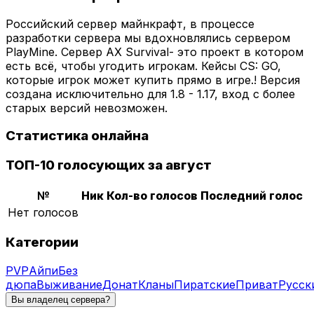
Российский сервер майнкрафт, в процессе
разработки сервера мы вдохновлялись сервером
PlayMine. Сервер AX Survival- это проект в котором
есть всё, чтобы угодить игрокам. Кейсы CS: GO,
которые игрок может купить прямо в игре.! Версия
создана исключительно для 1.8 - 1.17, вход с более
старых версий невозможен.
Статистика онлайна
ТОП-10 голосующих за август
№
Ник
Кол-во голосов
Последний голос
Нет голосов
Категории
PVP
Айпи
Без
дюпа
Выживание
Донат
Кланы
Пиратские
Приват
Русск
Вы владелец сервера?