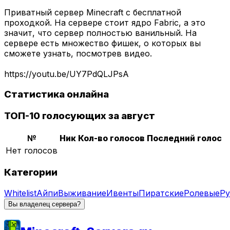
Приватный сервер Minecraft с бесплатной
проходкой. На сервере стоит ядро Fabric, а это
значит, что сервер полностью ванильный. На
сервере есть множество фишек, о которых вы
сможете узнать, посмотрев видео.
https://youtu.be/UY7PdQLJPsA
Статистика онлайна
ТОП-10 голосующих за август
№
Ник
Кол-во голосов
Последний голос
Нет голосов
Категории
Whitelist
Айпи
Выживание
Ивенты
Пиратские
Ролевые
Ру
Вы владелец сервера?