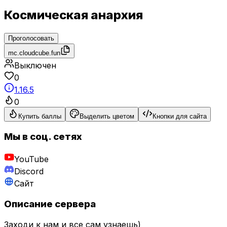
Космическая анархия
Проголосовать
mc.cloudcube.fun
Выключен
0
1.16.5
0
Купить баллы
Выделить цветом
Кнопки для сайта
Мы в соц. сетях
YouTube
Discord
Сайт
Описание сервера
Заходи к нам и все сам узнаешь)