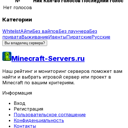
№
Ник
Кол-во голосов
Последний голос
Нет голосов
Категории
Whitelist
Айпи
Без вайпов
Без лаунчера
Без
привата
Выживание
Ивенты
Пиратские
Русские
Вы владелец сервера?
Minecraft-Servers.ru
Наш рейтинг и мониторинг серверов поможет вам
найти и выбрать игровой сервер или проект в
Minecraft по вашим критериям.
Информация
Вход
Регистрация
Пользовательское соглашение
Конфиденциальность
Контакты