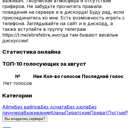
выживач. Творческая атмосфера и отсутствие
гриферов. Не забудьте прочитать правила
поведения на сервере и в дискорде! Буду рад, если
присоединитесь ко мне. Есть возможность играть с
телефона. Заглядывайте на сайт и в дискорд, а
также вступайте в группу телеграм
https://t.me/ebrefebre,иногда там бывают весёлые
дискуссии!
Статистика онлайна
ТОП-10 голосующих за август
№
Ник
Кол-во голосов
Последний голос
Нет голосов
Категории
Айпи
Без вайпов
Без доната
Без дюпа
Без
лаунчера
Выживание
Кланы
Пиратские
Приват
Пустые
Р
Вы владелец сервера?