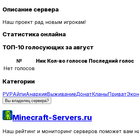
Описание сервера
Наш проект рад новым игрокам!
Статистика онлайна
ТОП-10 голосующих за август
№
Ник
Кол-во голосов
Последний голос
Нет голосов
Категории
PVP
Айпи
Анархия
Выживание
Донат
Кланы
Приват
Эко
Вы владелец сервера?
Minecraft-Servers.ru
Наш рейтинг и мониторинг серверов поможет вам най