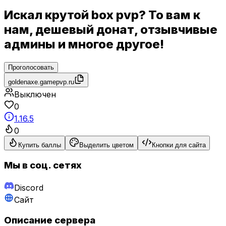
Искал крутой box pvp? То вам к
нам, дешевый донат, отзывчивые
админы и многое другое!
Проголосовать
goldenaxe.gamepvp.ru
Выключен
0
1.16.5
0
Купить баллы
Выделить цветом
Кнопки для сайта
Мы в соц. сетях
Discord
Сайт
Описание сервера