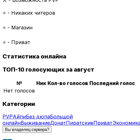
⭐️ - Никаких читеров
⭐️ - Магазин
⭐️ - Приват
Статистика онлайна
ТОП-10 голосующих за август
№
Ник
Кол-во голосов
Последний голос
Нет голосов
Категории
PVP
Айпи
Без дюпа
Большой
онлайн
Выживание
Донат
Пиратские
Приват
Экономик
Вы владелец сервера?