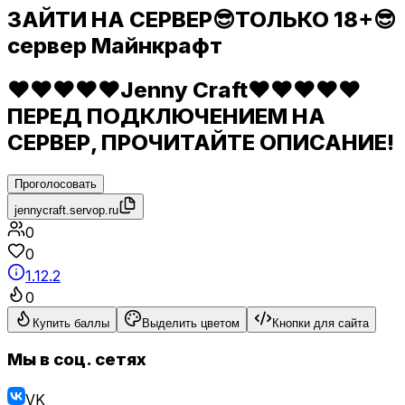
ЗАЙТИ НА СЕРВЕР😎ТОЛЬКО 18+😎
сервер Майнкрафт
❤❤❤❤❤Jenny Craft❤❤❤❤❤
ПЕРЕД ПОДКЛЮЧЕНИЕМ НА
СЕРВЕР, ПРОЧИТАЙТЕ ОПИСАНИЕ!
Проголосовать
jennycraft.servop.ru
0
0
1.12.2
0
Купить баллы
Выделить цветом
Кнопки для сайта
Мы в соц. сетях
VK