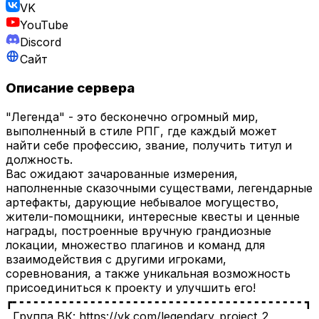
VK
YouTube
Discord
Сайт
Описание сервера
"Легенда" - это бесконечно огромный мир,
выполненный в стиле РПГ, где каждый может
найти себе профессию, звание, получить титул и
должность.
Вас ожидают зачарованные измерения,
наполненные сказочными существами, легендарные
артефакты, дарующие небывалое могущество,
жители-помощники, интересные квесты и ценные
награды, построенные вручную грандиозные
локации, множество плагинов и команд для
взаимодействия с другими игроками,
соревнования, а также уникальная возможность
присоединиться к проекту и улучшить его!
┏╸╸╸╸╸╸╸╸╸╸╸╸╸╸╸╸╸╸╸╸╸╸╸╸╸╸╸╸╸╸╸╸╸╸╸╸╸╸╸╸╸┓
Группа ВК: https://vk.com/legendary_project_2