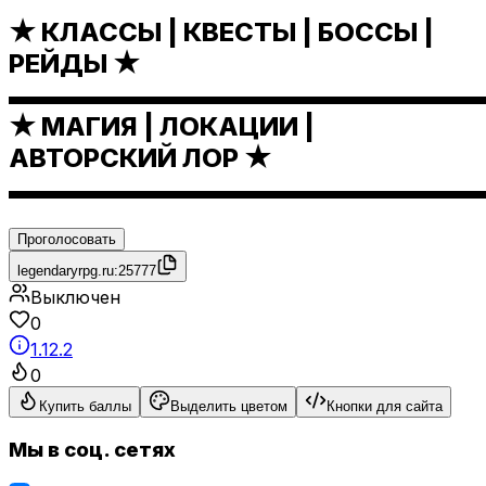
★ КЛАССЫ | КВЕСТЫ | БОССЫ |
РЕЙДЫ ★
▬▬▬▬▬▬▬▬▬▬▬▬▬▬▬▬▬▬
★ МАГИЯ | ЛОКАЦИИ |
АВТОРСКИЙ ЛОР ★
▬▬▬▬▬▬▬▬▬▬▬▬▬▬▬▬▬▬
Проголосовать
legendaryrpg.ru:25777
Выключен
0
1.12.2
0
Купить баллы
Выделить цветом
Кнопки для сайта
Мы в соц. сетях