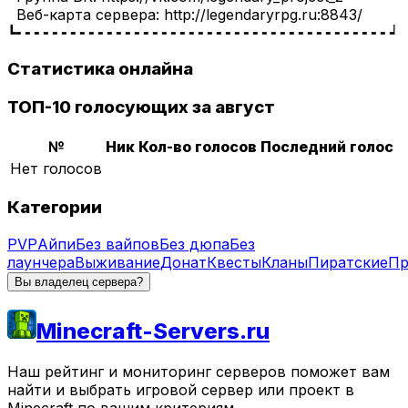
Веб-карта сервера: http://legendaryrpg.ru:8843/
┗╸╸╸╸╸╸╸╸╸╸╸╸╸╸╸╸╸╸╸╸╸╸╸╸╸╸╸╸╸╸╸╸╸╸╸╸╸╸╸╸╸┙
Статистика онлайна
ТОП-10 голосующих за август
№
Ник
Кол-во голосов
Последний голос
Нет голосов
Категории
PVP
Айпи
Без вайпов
Без дюпа
Без
лаунчера
Выживание
Донат
Квесты
Кланы
Пиратские
Пр
Вы владелец сервера?
Minecraft-Servers.ru
Наш рейтинг и мониторинг серверов поможет вам
найти и выбрать игровой сервер или проект в