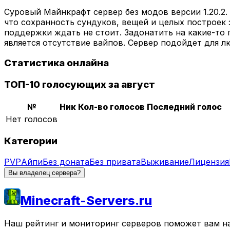
Суровый Майнкрафт сервер без модов версии 1.20.2. 
что сохранность сундуков, вещей и целых построек 
поддержки ждать не стоит. Задонатить на какие-то 
является отсутствие вайпов. Сервер подойдет для л
Статистика онлайна
ТОП-10 голосующих за август
№
Ник
Кол-во голосов
Последний голос
Нет голосов
Категории
PVP
Айпи
Без доната
Без привата
Выживание
Лицензия
Вы владелец сервера?
Minecraft-Servers.ru
Наш рейтинг и мониторинг серверов поможет вам най