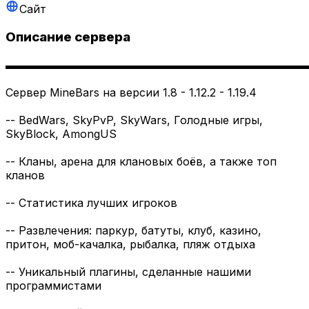
Сайт
Описание сервера
▬▬▬▬▬▬▬▬▬▬▬▬▬▬▬▬▬▬▬▬▬▬▬▬▬▬▬
Сервер MineBars на версии 1.8 - 1.12.2 - 1.19.4
-- BedWars, SkyPvP, SkyWars, Голодные игры,
SkyBlock, AmongUS
-- Кланы, арена для клановых боёв, а также топ
кланов
-- Статистика лучших игроков
-- Развлечения: паркур, батуты, клуб, казино,
притон, моб-качалка, рыбалка, пляж отдыха
-- Уникальный плагины, сделанные нашими
программистами