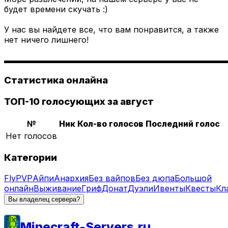
будет времени скучать :)
У нас вы найдете все, что вам понравится, а также
нет ничего лишнего!
▬▬▬▬▬▬▬▬▬▬▬▬▬▬▬▬▬▬▬▬▬▬▬▬▬▬▬
Статистика онлайна
ТОП-10 голосующих за август
№
Ник
Кол-во голосов
Последний голос
Нет голосов
Категории
Fly
PVP
Айпи
Анархия
Без вайпов
Без дюпа
Большой
онлайн
Выживание
Гриф
Донат
Дуэли
Ивенты
Квесты
Кл
Вы владелец сервера?
Minecraft-Servers.ru