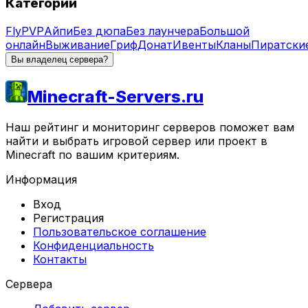
Категории
Fly
PVP
Айпи
Без дюпа
Без лаунчера
Большой
онлайн
Выживание
Гриф
Донат
Ивенты
Кланы
Пиратски
Вы владелец сервера?
Minecraft-Servers.ru
Наш рейтинг и мониторинг серверов поможет вам
найти и выбрать игровой сервер или проект в
Minecraft по вашим критериям.
Информация
Вход
Регистрация
Пользовательское соглашение
Конфиденциальность
Контакты
Сервера