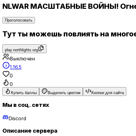
NLWAR МАСШТАБНЫЕ ВОЙНЫ! Огнес
Проголосовать
Тут ты можешь повлиять на многое
play.northlights.org
Выключен
1.16.5
0
0
Купить баллы
Выделить цветом
Кнопки для сайта
Мы в соц. сетях
Discord
Описание сервера