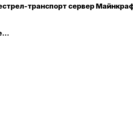
трел-транспорт сервер Майнкра
...