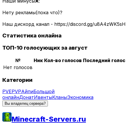
Наши минусы❌:
Нету рекламы(пока что)?
Наш дискорд канал - https://discord.gg/u8A4zWK5sH
Статистика онлайна
ТОП-10 голосующих за август
№
Ник
Кол-во голосов
Последний голос
Нет голосов
Категории
PVE
PVP
Айпи
Большой
онлайн
Донат
Ивенты
Кланы
Экономика
Вы владелец сервера?
Minecraft-Servers.ru