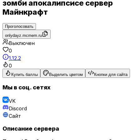
зомби апокалипсисе сервер
Майнкрафт
Проголосовать
onlydayz.mcmem.ru
Выключен
0
1.12.2
0
Купить баллы
Выделить цветом
Кнопки для сайта
Мы в соц. сетях
VK
Discord
Сайт
Описание сервера