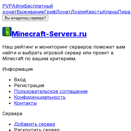
PVP
Айпи
Бесплатный
донат
Выживание
Гриф
Донат
Дуэли
Квесты
Кланы
Пира
Вы владелец сервера?
Minecraft-Servers.ru
Наш рейтинг и мониторинг серверов поможет вам
найти и выбрать игровой сервер или проект в
Minecraft по вашим критериям.
Информация
Вход
Регистрация
Пользовательское соглашение
Конфиденциальность
Контакты
Сервера
Добавить сервер
Раскрутить сервер