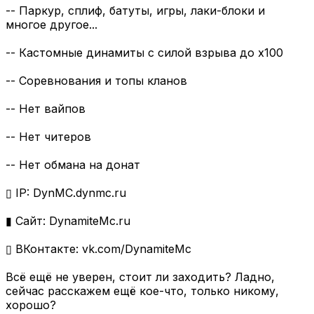
-- Паркур, сплиф, батуты, игры, лаки-блоки и
многое другое...
-- Кастомные динамиты с силой взрыва до x100
-- Соревнования и топы кланов
-- Нет вайпов
-- Нет читеров
-- Нет обмана на донат
▯ IP: DynMC.dynmc.ru
▮ Сайт: DynamiteMc.ru
▯ ВКонтакте: vk.com/DynamiteMc
Всё ещё не уверен, стоит ли заходить? Ладно,
сейчас расскажем ещё кое-что, только никому,
хорошо?