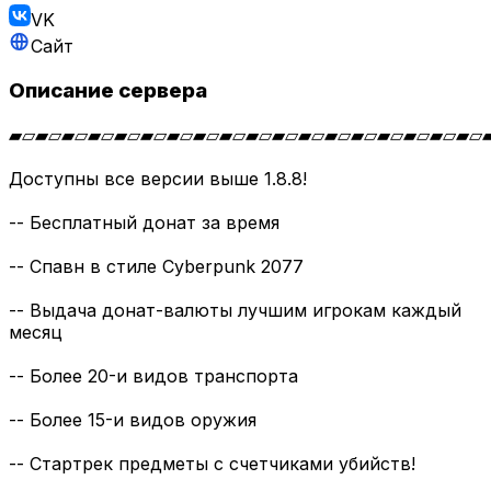
VK
Сайт
Описание сервера
▰▱▰▱▰▱▰▱▰▱▰▱▰▱▰▱▰▱▰▱▰▱▰▱▰▱▰▱▰▱▰▱▰▱▰▱
Доступны все версии выше 1.8.8!
-- Бесплатный донат за время
-- Спавн в стиле Cyberpunk 2077
-- Выдача донат-валюты лучшим игрокам каждый
месяц
-- Более 20-и видов транспорта
-- Более 15-и видов оружия
-- Стартрек предметы с счетчиками убийств!