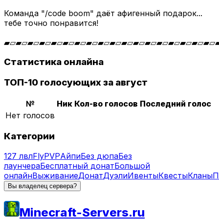
Команда "/code boom" даёт афигенный подарок...
тебе точно понравится!
▰▱▰▱▰▱▰▱▰▱▰▱▰▱▰▱▰▱▰▱▰▱▰▱▰▱▰▱▰▱▰▱▰▱▰▱
Статистика онлайна
ТОП-10 голосующих за август
№
Ник
Кол-во голосов
Последний голос
Нет голосов
Категории
127 лвл
Fly
PVP
Айпи
Без дюпа
Без
лаунчера
Бесплатный донат
Большой
онлайн
Выживание
Донат
Дуэли
Ивенты
Квесты
Кланы
П
Вы владелец сервера?
Minecraft-Servers.ru