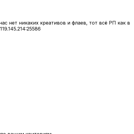
ас нет никаких креативов и флаев, тот всё РП как в
119.145.214:25586
 по вашим критериям.