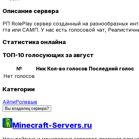
Описание сервера
РП RolePlay сервер созданный на разнообразных инте
гта или САМП. У нас есть голосовой чат, Реалистичные
Статистика онлайна
ТОП-10 голосующих за август
№
Ник
Кол-во голосов
Последний голос
Нет голосов
Категории
Айпи
Ролевые
Вы владелец сервера?
Minecraft-Servers.ru
Наш рейтинг и мониторинг серверов поможет вам най