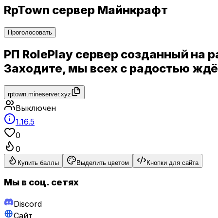
RpTown сервер Майнкрафт
Проголосовать
РП RolePlay сервер созданный на 
Заходите, мы всех с радостью жд
rptown.mineserver.xyz
Выключен
1.16.5
0
0
Купить баллы
Выделить цветом
Кнопки для сайта
Мы в соц. сетях
Discord
Сайт