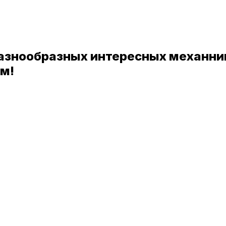
разнообразных интересных механник
ём!