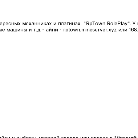
ресных механниках и плагинах, "RpTown RolePlay". У н
 машины и т.д - айпи - rptown.mineserver.xyz или 168.
ти и выбрать игровой сервер или проект в Minecraft