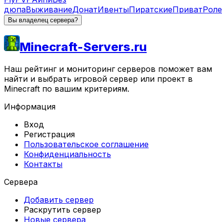
дюпа
Выживание
Донат
Ивенты
Пиратские
Приват
Рол
Вы владелец сервера?
Minecraft-Servers.ru
Наш рейтинг и мониторинг серверов поможет вам
найти и выбрать игровой сервер или проект в
Minecraft по вашим критериям.
Информация
Вход
Регистрация
Пользовательское соглашение
Конфиденциальность
Контакты
Сервера
Добавить сервер
Раскрутить сервер
Новые сервера