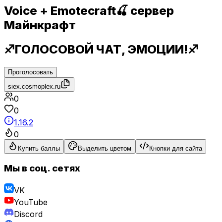
Voice + Emotecraft🍒 сервер
Майнкрафт
♐ГОЛОСОВОЙ ЧАТ, ЭМОЦИИ!♐
Проголосовать
siex.cosmoplex.ru
0
0
1.16.2
0
Купить баллы
Выделить цветом
Кнопки для сайта
Мы в соц. сетях
VK
YouTube
Discord