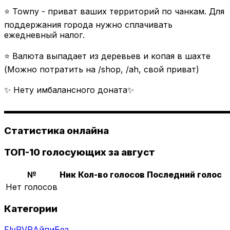
⭐ Towny - приват ваших территорий по чанкам. Для
поддержания города нужно сплачивать
ежедневный налог.
⭐ Валюта выпадает из деревьев и копая в шахте
(Можно потратить на /shop, /ah, свой приват)
✨ Нету имбалансного доната✨
▬▬▬▬▬▬▬▬▬▬▬▬▬▬▬▬▬▬▬▬▬▬▬▬▬▬▬
Статистика онлайна
ТОП-10 голосующих за август
№
Ник
Кол-во голосов
Последний голос
Нет голосов
Категории
Fly
PVP
Айпи
Без