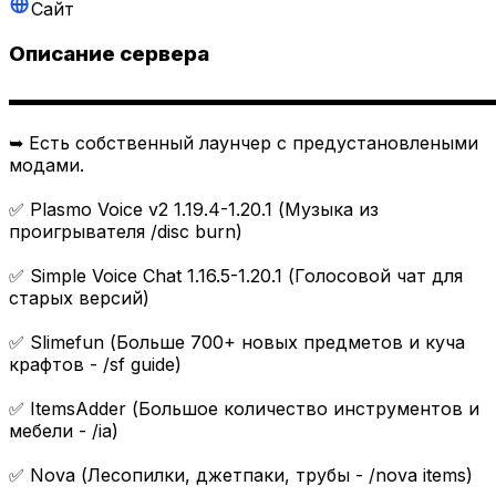
Сайт
Описание сервера
▬▬▬▬▬▬▬▬▬▬▬▬▬▬▬▬▬▬▬▬▬▬▬▬▬▬▬
➥ Есть собственный лаунчер с предустановлеными
модами.
✅ Plasmo Voice v2 1.19.4-1.20.1 (Музыка из
проигрывателя /disc burn)
✅ Simple Voice Chat 1.16.5-1.20.1 (Голосовой чат для
старых версий)
✅ Slimefun (Больше 700+ новых предметов и куча
крафтов - /sf guide)
✅ ItemsAdder (Большое количество инструментов и
мебели - /ia)
✅ Nova (Лесопилки, джетпаки, трубы - /nova items)