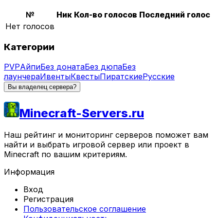
№
Ник
Кол-во голосов
Последний голос
Нет голосов
Категории
PVP
Айпи
Без доната
Без дюпа
Без
лаунчера
Ивенты
Квесты
Пиратские
Русские
Вы владелец сервера?
Minecraft-Servers.ru
Наш рейтинг и мониторинг серверов поможет вам
найти и выбрать игровой сервер или проект в
Minecraft по вашим критериям.
Информация
Вход
Регистрация
Пользовательское соглашение