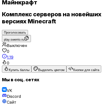
Майнкрафт
Комплекс серверов на новейших
версиях Minecraft
Проголосовать
play.swerrio.ru
Выключен
0
1.19
0
Купить баллы
Выделить цветом
Кнопки для сайта
Мы в соц. сетях
VK
Discord
Сайт