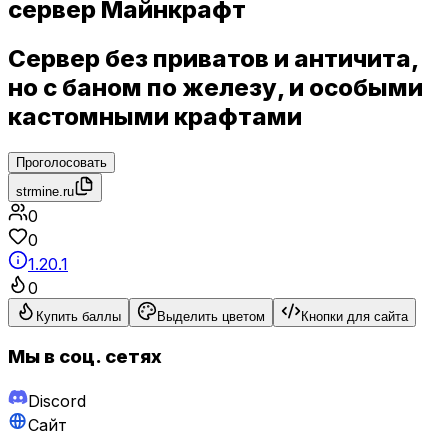
сервер Майнкрафт
Сервер без приватов и античита,
но с баном по железу, и особыми
кастомными крафтами
Проголосовать
strmine.ru
0
0
1.20.1
0
Купить баллы
Выделить цветом
Кнопки для сайта
Мы в соц. сетях
Discord
Сайт