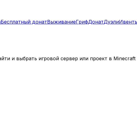
а
Бесплатный донат
Выживание
Гриф
Донат
Дуэли
Ивент
ти и выбрать игровой сервер или проект в Minecraft