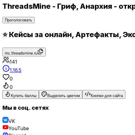
ThreadsMine - Гриф, Анархия - от
Проголосовать
⭐ Кейсы за онлайн, Артефакты, Эко
mc.threadsmine.ru
141
1.16.5
0
0
Купить баллы
Выделить цветом
Кнопки для сайта
Мы в соц. сетях
VK
YouTube