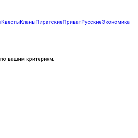
ы
Квесты
Кланы
Пиратские
Приват
Русские
Экономика
 по вашим критериям.