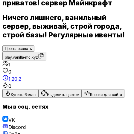
приватов! сервер Майнкрафт
Ничего лишнего, ванильный
сервер, выживай, строй города,
строй базы! Регулярные ивенты!
Проголосовать
play.vanilla-mc.xyz
1
0
1.20.2
0
Купить баллы
Выделить цветом
Кнопки для сайта
Мы в соц. сетях
VK
Discord