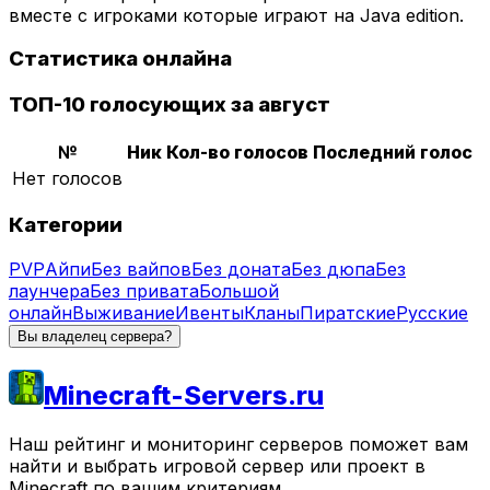
вместе с игроками которые играют на Java edition.
Статистика онлайна
ТОП-10 голосующих за август
№
Ник
Кол-во голосов
Последний голос
Нет голосов
Категории
PVP
Айпи
Без вайпов
Без доната
Без дюпа
Без
лаунчера
Без привата
Большой
онлайн
Выживание
Ивенты
Кланы
Пиратские
Русские
Вы владелец сервера?
Minecraft-Servers.ru
Наш рейтинг и мониторинг серверов поможет вам
найти и выбрать игровой сервер или проект в
Minecraft по вашим критериям.