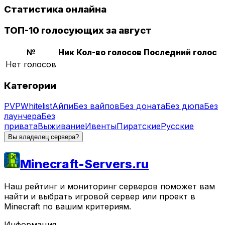
Статистика онлайна
ТОП-10 голосующих за август
№
Ник
Кол-во голосов
Последний голос
Нет голосов
Категории
PVP
Whitelist
Айпи
Без вайпов
Без доната
Без дюпа
Без
лаунчера
Без
привата
Выживание
Ивенты
Пиратские
Русские
Вы владелец сервера?
Minecraft-Servers.ru
Наш рейтинг и мониторинг серверов поможет вам
найти и выбрать игровой сервер или проект в
Minecraft по вашим критериям.
Информация