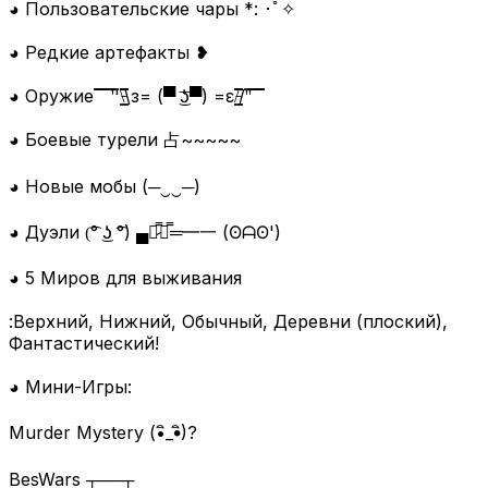
◕ Пользовательские чары *: ･ﾟ✧
◕ Редкие артефакты ❥
◕ Оружие ̿̿ ̿̿ ̿̿ ̿'̿'\̵͇̿̿\з= (▀ ͜͞ʖ▀) =ε/̵͇̿̿/'̿'̿ ̿ ̿̿
◕ Боевые турели 占~~~~~
◕ Новые мобы (─‿‿─)
◕ Дуэли (͡° ͜ʖ ͡°) ▄︻̷̿┻̿═━一 (ʘᗩʘ')
◕ 5 Миров для выживания
:Верхний, Нижний, Обычный, Деревни (плоский),
Фантастический!
◕ Мини-Игры:
Murder Mystery (•ิ_•ิ)?
BesWars ┬──┬