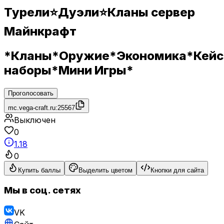
Турели⭐Дуэли⭐Кланы сервер
Майнкрафт
*Кланы*Оружие*Экономика*Кейс
наборы*Мини Игры*
Проголосовать
mc.vega-craft.ru:25567
Выключен
0
1.18
0
Купить баллы
Выделить цветом
Кнопки для сайта
Мы в соц. сетях
VK