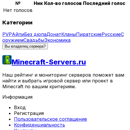
№
Ник
Кол-во голосов
Последний голос
Нет голосов
Категории
PVP
Айпи
Без дюпа
Донат
Кланы
Пиратские
Русские
С
оружием
Свадьбы
Экономика
Вы владелец сервера?
Minecraft-Servers.ru
Наш рейтинг и мониторинг серверов поможет вам
найти и выбрать игровой сервер или проект в
Minecraft по вашим критериям.
Информация
Вход
Регистрация
Пользовательское соглашение
Конфиденциальность