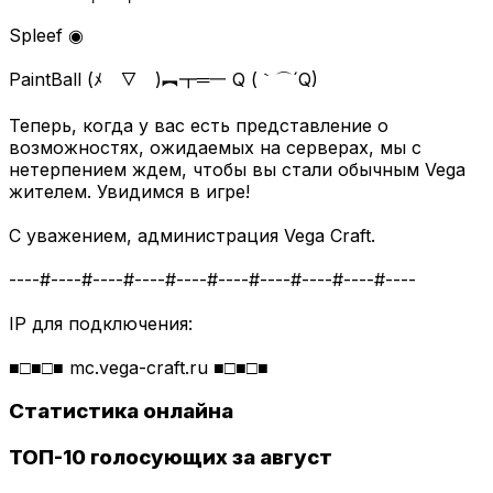
Spleef ◉
PaintBall (ﾒ￣▽￣)︻┳═一 Q (｀⌒´Q)
Теперь, когда у вас есть представление о
возможностях, ожидаемых на серверах, мы с
нетерпением ждем, чтобы вы стали обычным Vega
жителем. Увидимся в игре!
С уважением, администрация Vega Craft.
----#----#----#----#----#----#----#----#----#----
IP для подключения:
■□■□■ mc.vega-craft.ru ■□■□■
Статистика онлайна
ТОП-10 голосующих за август