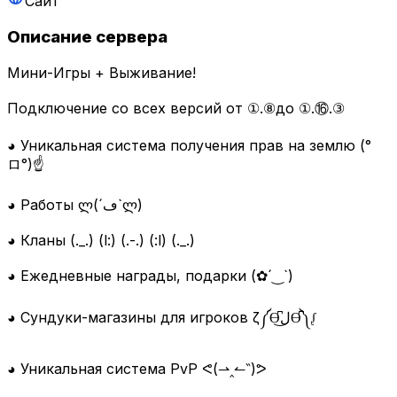
Сайт
Описание сервера
Мини-Игры + Выживание!
Подключение со всех версий от ①.⑧до ①.⑯.③
◕ Уникальная система получения прав на землю (°
ロ°)☝
◕ Работы ლ(´ڡ`ლ)
◕ Кланы (._.) (l:) (.-.) (:l) (._.)
◕ Ежедневные награды, подарки (✿´‿`)
◕ Сундуки-магазины для игроков ζ༼Ɵ͆ل͜Ɵ͆༽ᶘ
◕ Уникальная система PvP ᕙ(⇀‸↼‶)ᕗ