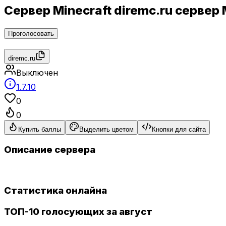
Сервер Minecraft diremc.ru серве
Проголосовать
diremc.ru
Выключен
1.7.10
0
0
Купить баллы
Выделить цветом
Кнопки для сайта
Описание сервера
Статистика онлайна
ТОП-10 голосующих за август