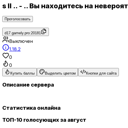
s II .. - .. Вы находитесь на неве
Проголосовать
d17.gamely.pro:20181
Выключен
1.18.2
0
0
Купить баллы
Выделить цветом
Кнопки для сайта
Описание сервера
Статистика онлайна
ТОП-10 голосующих за август